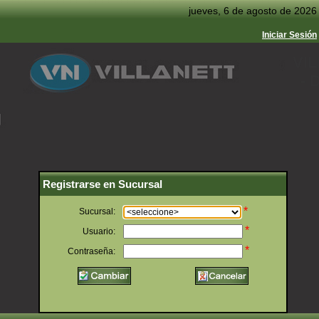
jueves, 6 de agosto de 2026
Iniciar Sesión
VI
- 
Registrarse en Sucursal
*
Sucursal:
*
Usuario:
*
Contraseña: